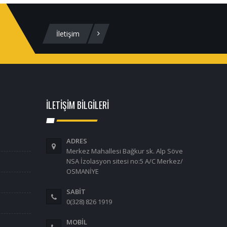
İletişim
İLETİŞİM BİLGİLERİ
ADRES
Merkez Mahallesi Bağkur sk. Alp Söve
NSA İzolasyon sitesi no:5 A/C Merkez/
OSMANİYE
SABİT
0(328) 826 1919
MOBİL