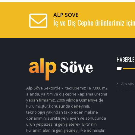
ALP SÖVE
İç ve Dış Cephe ürünlerimiz için
HABERLE
Alp söv
Alp Söve
Sektörde ki tecrübemiz ile 7.000 m2
alanda, yalıtım ve dış cephe kaplama üretimi
yapan firmamız, 2009 yılında Osmaniye'de
kurulmuştur.konusunda deneyimli,
teknolojiyi yakından takip eden,makine
donanımını sürekli yenileyen ve sonucunda
ürün yelpazesini genişleterek, EPS' nin
kullanım alanını genişletmeyi ilke edinmiştir.