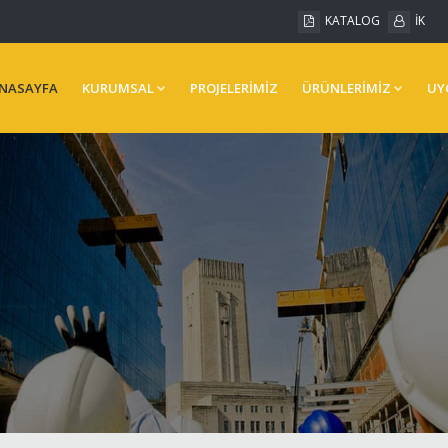
KATALOG
İK
NASAYFA
KURUMSAL
PROJELERİMİZ
ÜRÜNLERİMİZ
UY