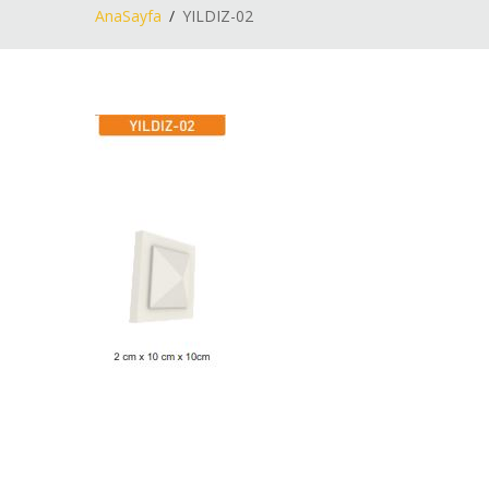
AnaSayfa
YILDIZ-02