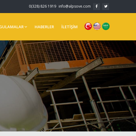
0(328) 826 1919
info@alpsove.com
GULAMALAR
HABERLER
İLETİŞİM