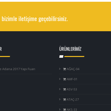
 bizimle iletişime geçebilirsiniz.
R
ÜRÜNLERİMİZ
e Adana 2017 Yapı Fuarı
AĞAÇ-04
AMF-01
ASV-53
ATAÇ-27
AKS-33