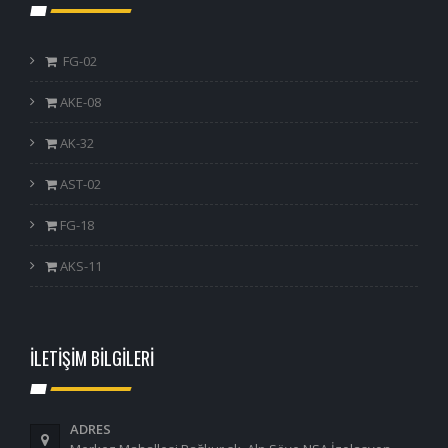
FG-02
AKE-08
AK-32
AST-02
FG-18
AKS-11
İLETİŞİM BİLGİLERİ
ADRES