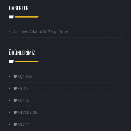
HABERLER
Alp söve Adana 2017 Yapı Fuarı
ÜRÜNLERİMİZ
AÇT-806
FG-10
ACT-05
A-KAİDE-06
ASV-11