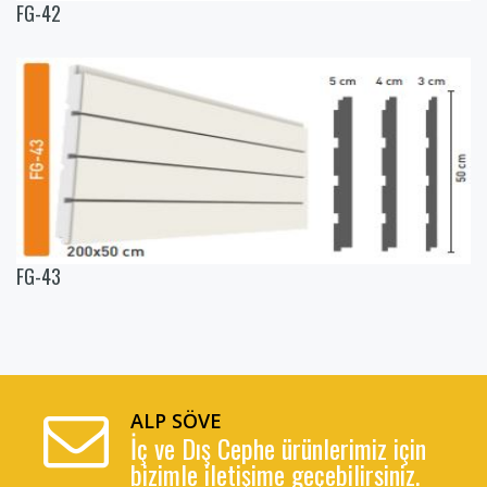
FG-42
FG-43
ALP SÖVE
İç ve Dış Cephe ürünlerimiz için
bizimle iletişime geçebilirsiniz.