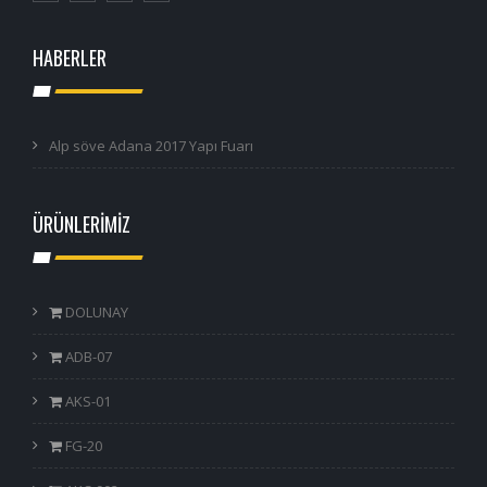
HABERLER
Alp söve Adana 2017 Yapı Fuarı
ÜRÜNLERİMİZ
DOLUNAY
ADB-07
AKS-01
FG-20