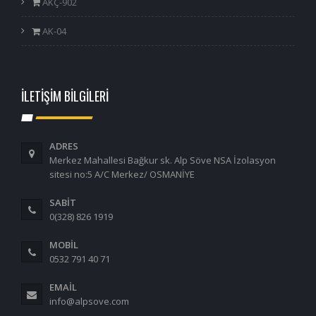
AKÇ-902
AK-04
İLETİŞİM BİLGİLERİ
ADRES
Merkez Mahallesi Bağkur sk. Alp Söve NSA İzolasyon
sitesi no:5 A/C Merkez/ OSMANİYE
SABİT
0(328) 826 1919
MOBİL
0532 791 40 71
EMAIL
info@alpsove.com