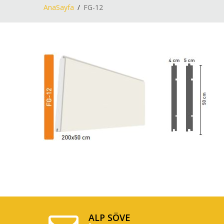
AnaSayfa
FG-12
ALP SÖVE