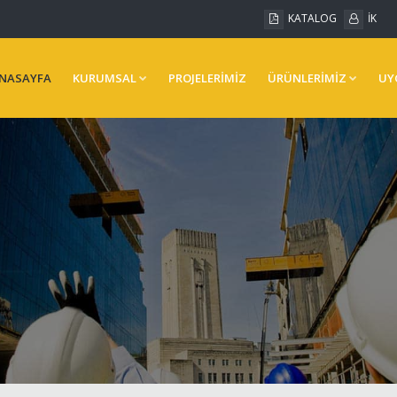
KATALOG
İK
NASAYFA
KURUMSAL
PROJELERİMİZ
ÜRÜNLERİMİZ
UY