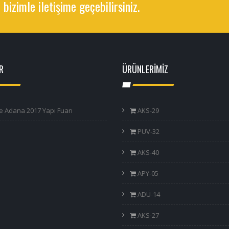
 bizimle iletişime geçebilirsiniz.
R
ÜRÜNLERİMİZ
e Adana 2017 Yapı Fuarı
AKS-29
PUV-32
AKS-40
APY-05
ADÜ-14
AKS-27