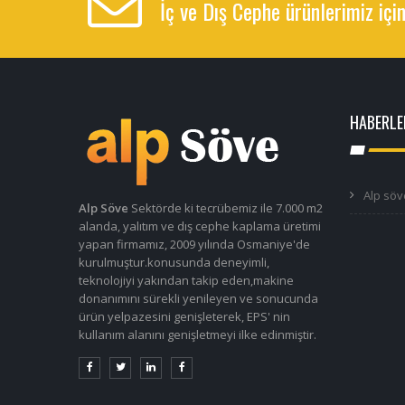
İç ve Dış Cephe ürünlerimiz için
HABERLE
Alp söv
Alp Söve
Sektörde ki tecrübemiz ile 7.000 m2
alanda, yalıtım ve dış cephe kaplama üretimi
yapan firmamız, 2009 yılında Osmaniye'de
kurulmuştur.konusunda deneyimli,
teknolojiyi yakından takip eden,makine
donanımını sürekli yenileyen ve sonucunda
ürün yelpazesini genişleterek, EPS' nin
kullanım alanını genişletmeyi ilke edinmiştir.