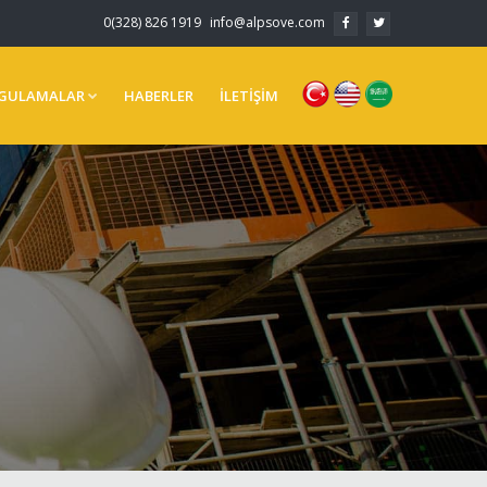
0(328) 826 1919
info@alpsove.com
GULAMALAR
HABERLER
İLETİŞİM