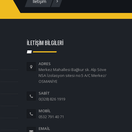
İletişim
İLETİŞİM BİLGİLERİ
ADRES
Merkez Mahallesi Bağkur sk. Alp Söve
NSA İzolasyon sitesi no:5 A/C Merkez/
OSMANİYE
SABİT
0(328) 826 1919
MOBİL
0532 791 40 71
EMAIL