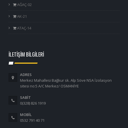
AĞAÇ-02
AK-21
ATAÇ-14
İLETİŞİM BİLGİLERİ
ADRES
Merkez Mahallesi Bağkur sk. Alp Söve NSA İzolasyon
sitesi no:5 A/C Merkez/ OSMANİYE
SABİT
0(328) 826 1919
MOBİL
0532 791 40 71