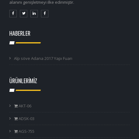
alanını genişletmeyi ilke edinmiştir.
HABERLER
Alp söve Adana 2017 Yapı Fuarı
ÜRÜNLERİMİZ
AKT-06
ADSK-03
AGS-755