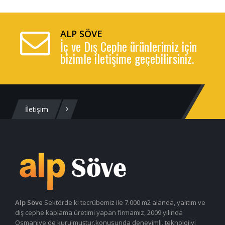
ALP SÖVE
İç ve Dış Cephe ürünlerimiz için
bizimle iletişime geçebilirsiniz.
İletişim
Alp Söve
Sektörde ki tecrübemiz ile 7.000 m2 alanda, yalıtım ve
dış cephe kaplama üretimi yapan firmamız, 2009 yılında
Osmaniye'de kurulmuştur.konusunda deneyimli, teknolojiyi