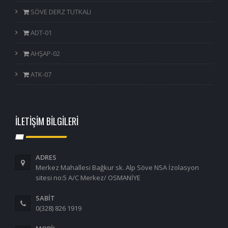
SÖVE DERZ TUTKALI
ADT-01
AHŞAP-02
ATK-07
İLETİŞİM BİLGİLERİ
ADRES
Merkez Mahallesi Bağkur sk. Alp Söve NSA İzolasyon
sitesi no:5 A/C Merkez/ OSMANİYE
SABİT
0(328) 826 1919