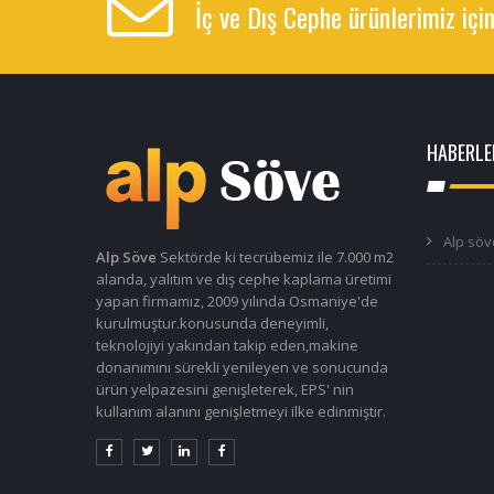
İç ve Dış Cephe ürünlerimiz için
HABERLE
Alp söv
Alp Söve
Sektörde ki tecrübemiz ile 7.000 m2
alanda, yalıtım ve dış cephe kaplama üretimi
yapan firmamız, 2009 yılında Osmaniye'de
kurulmuştur.konusunda deneyimli,
teknolojiyi yakından takip eden,makine
donanımını sürekli yenileyen ve sonucunda
ürün yelpazesini genişleterek, EPS' nin
kullanım alanını genişletmeyi ilke edinmiştir.