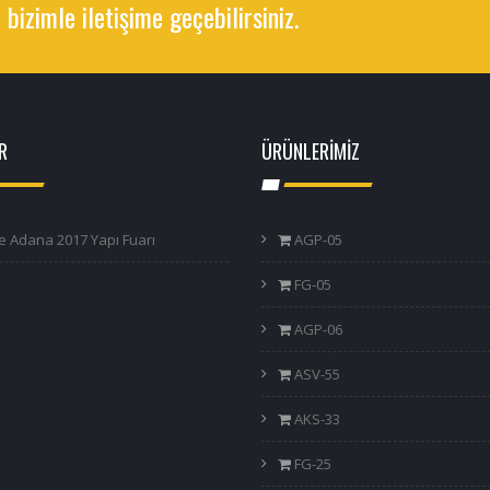
 bizimle iletişime geçebilirsiniz.
R
ÜRÜNLERİMİZ
e Adana 2017 Yapı Fuarı
AGP-05
FG-05
AGP-06
ASV-55
AKS-33
FG-25