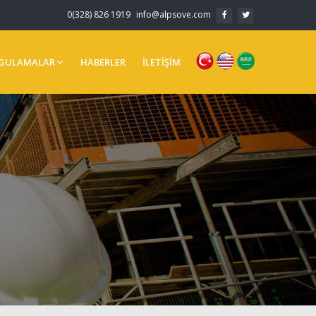
0(328) 826 1919
info@alpsove.com
GULAMALAR
HABERLER
İLETİŞİM