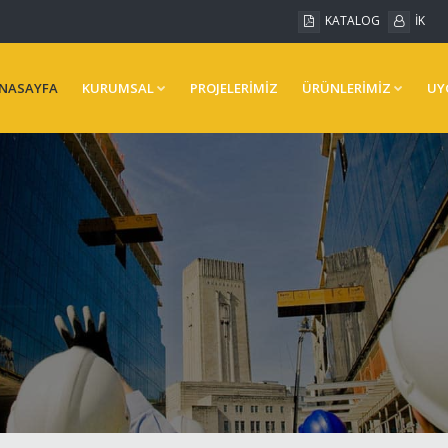
KATALOG
İK
NASAYFA
KURUMSAL
PROJELERİMİZ
ÜRÜNLERİMİZ
UY