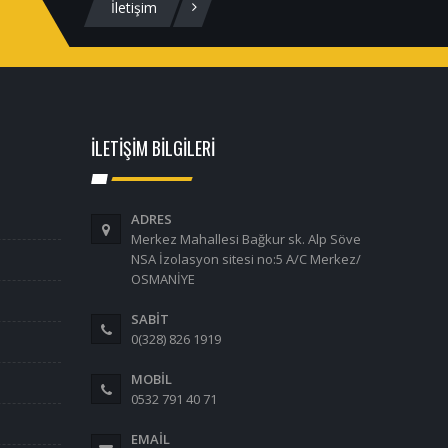
İletişim
İLETİŞİM BİLGİLERİ
ADRES
Merkez Mahallesi Bağkur sk. Alp Söve
NSA İzolasyon sitesi no:5 A/C Merkez/
OSMANİYE
SABİT
0(328) 826 1919
MOBİL
0532 791 40 71
EMAIL