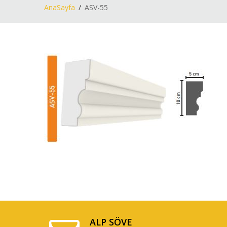
AnaSayfa
ASV-55
ALP SÖVE