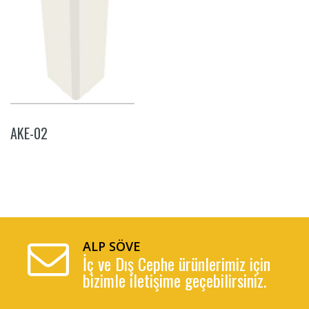
AKE-02
ALP SÖVE
İç ve Dış Cephe ürünlerimiz için
bizimle iletişime geçebilirsiniz.