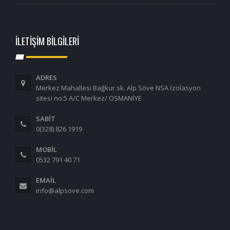
İLETİŞİM BİLGİLERİ
ADRES
Merkez Mahallesi Bağkur sk. Alp Söve NSA İzolasyon
sitesi no:5 A/C Merkez/ OSMANİYE
SABİT
0(328) 826 1919
MOBİL
0532 791 40 71
EMAIL
info@alpsove.com