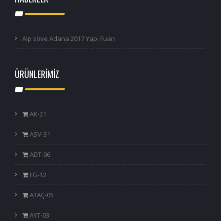
Alp söve Adana 2017 Yapı Fuarı
ÜRÜNLERİMİZ
AK-21
ASV-31
ADT-06
FG-12
ATAÇ-05
AYT-03